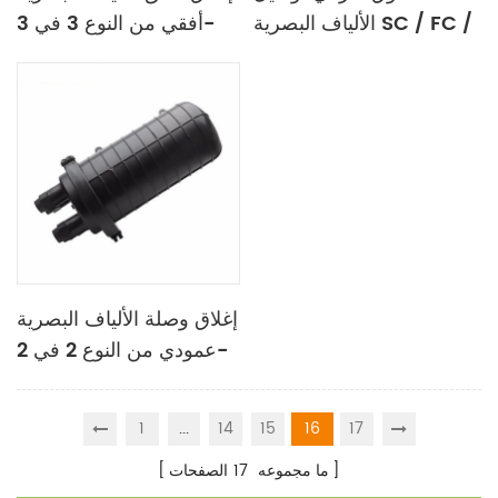
الألياف البصرية SC / FC /
أفقي من النوع 3 في 3-
out
LC / ST 4C 8C 12C
24C 48C 96C
إغلاق وصلة الألياف البصرية
عمودي من النوع 2 في 2-
out
1
...
14
15
16
17
ما مجموعه
17
الصفحات