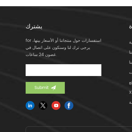
ة
يشترك
for استفسارات حول منتجاتنا أو الأسعار بينها،
ة
يرجى ترك لنا وسنكون على اتصال في
ا
غضون 24 ساعات.
ا
ت
ع
X
ة