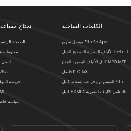
الكلمات الساخنة
تحتاج مساعد
موصل سريع Ftth Sc Apc
الصفحة الرئيسي
الألياف البصرية التصحيح الحبل Lc-Lc Uniboot Om4
معلومات عن
كابل الألياف البصرية الجذع MPO MTP 24core
اتصل بن
فاصل PLC 1x8
مقالا
القوس نوع فراشة إسقاط كابل Ftth
خريطة الموق
كابل HDMI من الألياف البصرية 4k 60 هرتز
ML
سياسة خاص