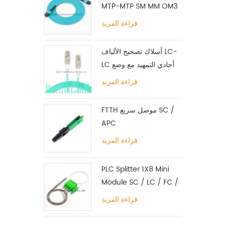
MTP-MTP SM MM OM3
OM4 OM5 12/16 / 24C
قراءة المزيد
أسلاك تصحيح الألياف LC-
LC أحادي التمهيد مع وضع
علامة تبويب واحدة متعددة
قراءة المزيد
الأوضاع
FTTH موصل سريع SC /
APC
قراءة المزيد
PLC Splitter 1X8 Mini
Module SC / LC / FC /
ST UPC APC
قراءة المزيد