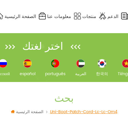
الدعم
منتجات
معلومات عنا
الصفحة الرئيسية
MPO / كابل جذع MTP
DIFFERENCE OF EACH MULTIMODE FIBER
FTTH FAST CONNECTORS
PLC SPLITTERFBT COUPLER
UTP, STP, FTP & S/FTP
FTTA CABLE ASSEMBLIES
اختر لغتك
Tiếng
한국의
العربية
português
español
сский
بحث
Uni-Boot-Patch-Cord-Lc-Lc-Om4
الصفحة الرئيسية