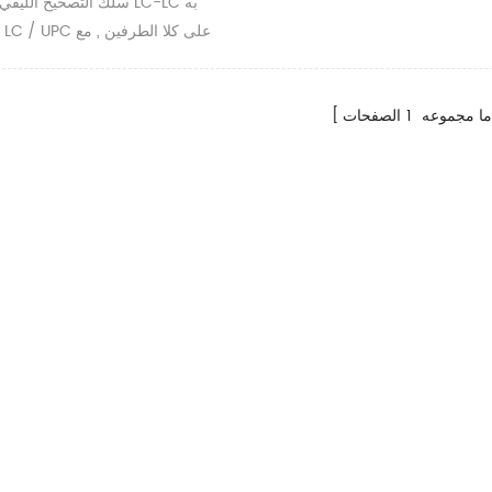
سلك التصحيح الليفي الضوئي
PVC , LSZH , ستر
ا مجموعه
1
الصفحات
(om3) 
(m5
6 مم , 1 . 2 مم , 0 . 9 مم , إلخ .