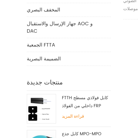
 LC-LC به
موصلات LC / UPC على كلا الطرفين , مع
المخفف البصري
ة OFNP باللون الأصفر
جهاز الإرسال والاستقبال AOC و
(sm) ؛ البرتقالي (om1 / om2) , أكوا
DAC
, أرجواني (om4) , أخضر ليموني
o) أو مخصص , قطر الكابل هو 3 . 0 مم
الجمعية FTTA
, 2 . 8 مم , 2 . 4 مم , 2 . 0 مم , 1 . 8 مم , 1 .
الضميمة البصرية
منتجات جديدة
FTTH كابل فولاذي مسطح
داخلي من الفولاذ FRP
KFRP
قراءة المزيد
كابل جذع MPO-MPO