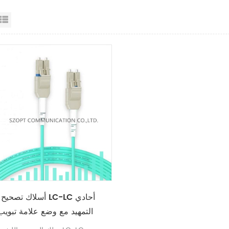
id View
List View
أسلاك تصحيح الألياف C
التمهيد مع وضع علامة تبويب
متعددة ا