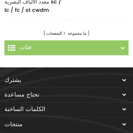
معدد الألياف البصرية sc /
lc / fc / st cwdm
dwdm wdm
ما مجموعه
1
الصفحات
فئات
يشترك
تحتاج مساعدة
الكلمات الساخنة
منتجات