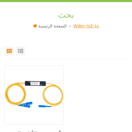
بحث
Wdm-1x2-Lc
الصفحة الرئيسية
Grid View
List View