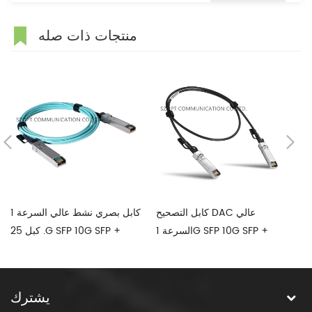
منتجات ذات صله
عالي
كابل التصحيح DAC عالي
كابل بصري نشط عالي السرعة 1
عة 40G QSFP + إلى
السرعة 1G SFP 10G SFP +
. كبل 25G SFP 10G SFP +
4xqsfp + 100g QSFP28 إلى
كابل نحاسي مباشر سلبي
AOC
4xqsfp28 كبل نحاسي متصل
رة
يشترك