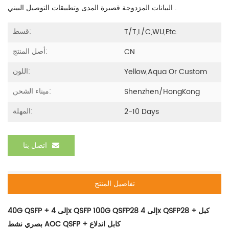
البيانات المزدوجة قصيرة المدى وتطبيقات التوصيل البيني .
قسط:
T/T,L/C,WU,etc.
أصل المنتج:
CN
اللون:
Yellow,Aqua Or Custom
ميناء الشحن:
Shenzhen/HongKong
المهلة:
2-10 Days
اتصل بنا
تفاصيل المنتج
40G QSFP + إلى 4x QSFP 100G QSFP28 إلى 4x QSFP28 + كبل
بصري نشط AOC QSFP + كابل اندلاع