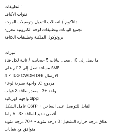
التطبيقات:
قنوات الألياف
داتاكوم / اتصالات التبديل وتوصيلات الموجه
تجميع البيانات وتطبيقات لوحة الكترونية معززة
بروتوكول الملكية وتطبيقات الكثافة
ميزات:
ما يصل إلى 10 . معدل بيانات 5 جيجابت / ثانية لكل قناة
مسافة تصل إلى 2 كم على SMF
4 × 10G CWDM DFB الارسال
واجهة بصرية لوعاء LC مزدوج
واحد +3 . مصدر طاقة 3 فولت
واجهة كهربائية xlppi
عامل الشكل QSFP + القابل للتوصيل على الساخن
أقصى تبديد للطاقة <3 . 5 واط
نطاق درجة حرارة التشغيل: 0 درجة مئوية ~ +70 درجة مئوية
متوافق مع بنفايات