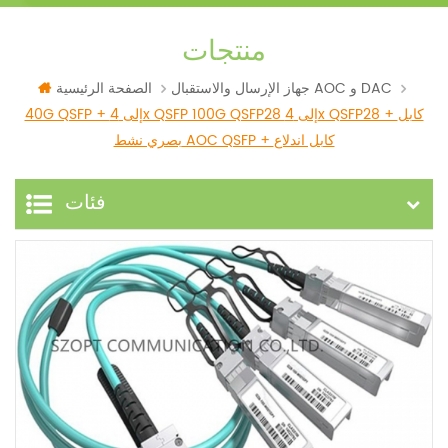
منتجات
جهاز الإرسال والاستقبال AOC و DAC
الصفحة الرئيسية
40G QSFP + إلى 4x QSFP 100G QSFP28 إلى 4x QSFP28 + كابل
بصري نشط AOC QSFP + كابل اندلاع
فئات