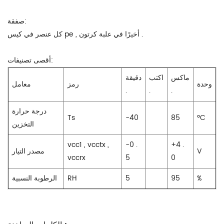
صفقة:
كل عنصر في كيس pe , أخيرًا في علبة كرتون .
أقصى تصنيفات:
ماكس
اكتب
دقيقة
وحدة
رمز
معامل
.
.
.
درجة حرارة
Ts
-40
85
ºC
التخزين
vcc1 , vcctx ,
-0 .
+4 .
V
مصدر التيار
vccrx
5
0
%
95
5
RH
الرطوبة النسبية