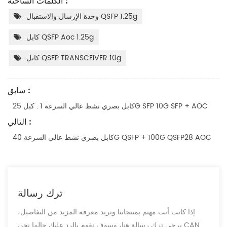
الكلمات الساخنة :
وحدة الإرسال والاستقبال QSFP 1.25g
كابل QSFP Aoc 1.25g
كابل QSFP TRANSCEIVER 10g
سابق :
كابل بصري نشط عالي السرعة 1 . كبل 25G SFP 10G SFP + AOC
التالي :
كابل بصري نشط عالي السرعة 40G QSFP + 100G QSFP28 AOC
ترك رسالة
إذا كانت أنت مهتم بمنتجاتنا وتريد معرفة المزيد من التفاصيل،
يرجى ترك رسالة هنا، وسوف نقوم بالرد عليك حالما نحن CAN.