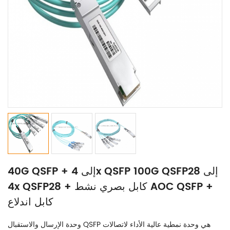
40G QSFP + إلى 4x QSFP 100G QSFP28 إلى
4x QSFP28 + كابل بصري نشط AOC QSFP +
كابل اندلاع
وحدة الإرسال والاستقبال QSFP هي وحدة نمطية عالية الأداء لاتصالات