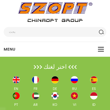
اختر لغتك
EN
FR
DE
RU
ES
PT
AR
KO
VI
ID