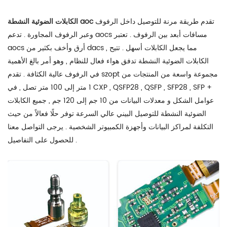
تقدم طريقة مرنة للتوصيل داخل الرفوف
الكابلات الضوئية النشطة aoc
وعبر الرفوف المجاورة . تدعم aocs مسافات أبعد بين الرفوف . تعتبر
aocs أرق وأخف بكثير من dacs , مما يجعل الكابلات أسهل . تتيح
الكابلات الضوئية النشطة تدفق هواء فعال للنظام , وهو أمر بالغ الأهمية
في الرفوف عالية الكثافة . تقدم szopt مجموعة واسعة من المنتجات من
1 متر إلى 100 متر تصل , في CXP , QSFP28 , QSFP , SFP28 , SFP +
عوامل الشكل و معدلات البيانات من 10 جم إلى 120 جم , جميع الكابلات
الضوئية النشطة للتوصيل البيني عالي السرعة توفر حلًا فعالاً من حيث
التكلفة لمراكز البيانات وأجهزة الكمبيوتر الشخصية . يرجى التواصل معنا
للحصول على التفاصيل .