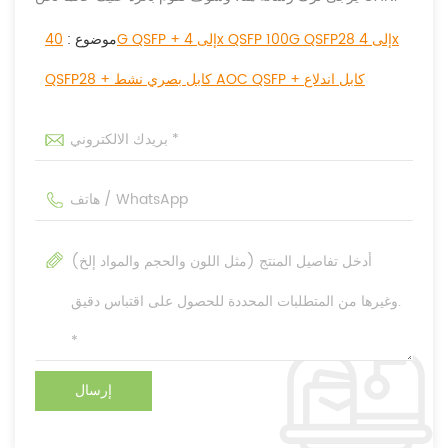
موضوع :
40G QSFP + إلى 4x QSFP 100G QSFP28 إلى 4x
QSFP28 + كابل بصري نشط AOC QSFP + كابل اندلاع