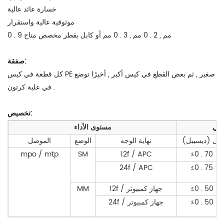
خسارة عائد عالية
موثوقية عالية واستقرار
0 . 9 مم , 2 . 0 مم , 3 . 0 مم أو كابل بقطر مخصص متاح
صفقة:
كل قطعة في كيس PE صغير , ثم بعض القطع في كيس أكبر , أخيرًا توضع
في علبة كرتون .
تخصيص:
سي
مستوى الأداء
إيل (ديسيبل)
نهاية الوجه
الوضع
الموصل
mpo / mtp
SM
12f / APC
≤0 . 70
24f / APC
≤0 . 75
≤0 . 50
12f / جهاز كمبيوتر
MM
≤0 . 50
24f / جهاز كمبيوتر