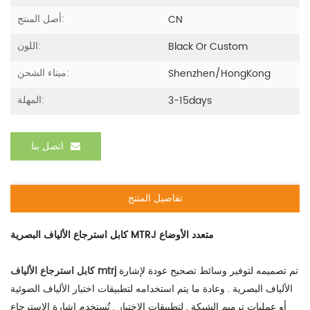
أصل المنتج:
CN
اللون:
Black Or Custom
ميناء الشحن:
Shenzhen/HongKong
المهلة:
3-15days
اتصل بنا
تفاصيل المنتج
كابل استرجاع الألياف البصرية MTRJ متعدد الأوضاع
تم تصميمه لتوفير وسائط تصحيح عودة لإشارة
كابل استرجاع الألياف mtrj
الألياف البصرية . وعادة ما يتم استخدامه لتطبيقات اختبار الألياف الضوئية
أو عمليات ترميم الشبكة . لتطبيقات الاختبار , تُستخدم إشارة الاسترجاع