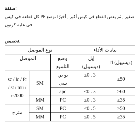
صفقة:
كل قطعة في كيس PE صغير , ثم بعض القطع في كيس أكبر , أخيرًا توضع
في علبة كرتون .
تخصيص:
بيانات الأداء
نوع الموصل
إيل
وضع
الموصل
rl (ديسيبل)
(ديسيبل)
التلميع
≤0 . 3
يو بي
≥50
sc / lc / fc
سي
SM
/ st / mu /
apc
≤0 . 3
≥60
e2000
MM
PC
≤0 . 3
≥35
SM
PC
≤0 . 5
≥50
مترج
MM
PC
≤0 . 5
≥35