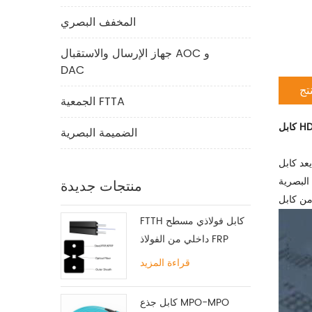
المخفف البصري
جهاز الإرسال والاستقبال AOC و
DAC
تج
الجمعية FTTA
الضميمة البصرية
يعد كابل HDMI من الألياف البصرية من SZOPT خيارًا جديدًا من أفضل الخيارات لتوصيل أجهزة HDMI. باستخدام تقنية الألياف البصرية بدلاً من النحاس
لى العيوب فحسب ، بل تحقق أيضًا
منتجات جديدة
FTTH كابل فولاذي مسطح
داخلي من الفولاذ FRP
KFRP
قراءة المزيد
كابل جذع MPO-MPO