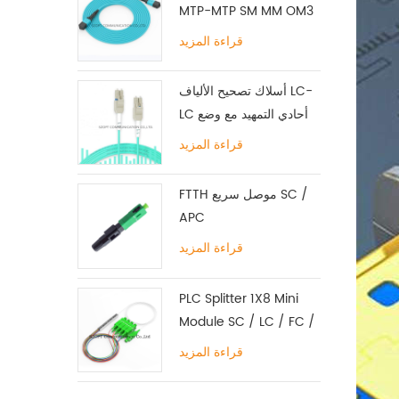
MTP-MTP SM MM OM3
OM4 OM5 12/16 / 24C
قراءة المزيد
أسلاك تصحيح الألياف LC-
LC أحادي التمهيد مع وضع
علامة تبويب واحدة متعددة
قراءة المزيد
الأوضاع
FTTH موصل سريع SC /
APC
قراءة المزيد
PLC Splitter 1X8 Mini
Module SC / LC / FC /
ST UPC APC
قراءة المزيد