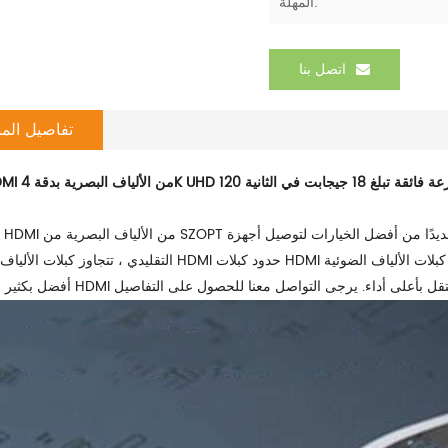
المهلة:
اتصل بنا
تفاصيل المن
4K UHD 120 هرتز بسرعة فائقة تبلغ 18 جيجابت في الثانية
التقليدي ، تتجاوز كبلات الألياف البصرية HDMI حدود كبلات HDMI القياسية. لا تتغلب كبلات الألياف الضوئية HDMI ع