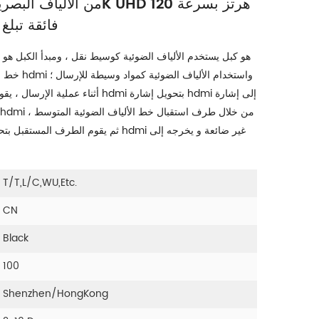
فائقة تبلغ 18 جيجابت في الثاني
خط التحويل 
أثناء عملية الإرسال ، يقوم طرف إرسال ا
ثم يقوم الطرف المستقبل بتحويل الإشارة ال
T/T,L/C,WU,etc.
CN
Black
100
Shenzhen/HongKong