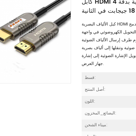
كابل HDMI من الألياف البصرية بدقة 4K UHD 120 هرتز بسرعة
ة
كبل الألياف البصرية HDMI هو كبل يستخدم الألياف الضوئية كوسيط نقل ، ومبدأ الكبل هو دمج
الكهروضوئي في واجهة hdmi واستخدام الألياف الضوئية كمواد وسيطة للإرسال ؛
لألياف الضوئية hdmi بتحويل إشارة hdmi إلى إشارة
ضوئية وتنقلها إلى ألياف بصرية hdmi من خلال طرف استقبال خط الألياف الضوئية المتوسط ​​،
ضوئية إلى إشارة hdmi غير ضائعة و يخرجه إلى
جهاز العرض.
قسط:
أصل المنتج:
اللون:
البضائع_المخزون:
ميناء الشحن: