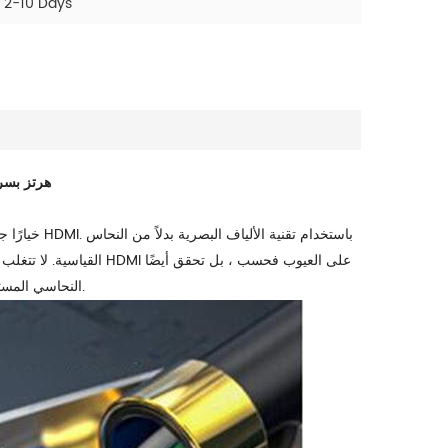
2-10 Days
كابل HDMI من الألياف البصرية بدقة 
أفضل بكثير من كابل HDMI النحاسي المستقل بأعلى أداء. يرجى التواصل معنا للحصول على التفاصيل.