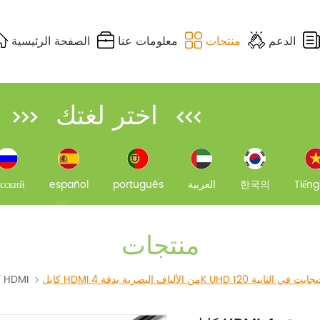
الدعم
منتجات
معلومات عنا
الصفحة الرئيسية
MPO / كابل جذع MTP
DIFFERENCE OF EACH MULTIMODE FIBER
FTTH FAST CONNECTORS
PLC SPLITTERFBT COUPLER
UTP, STP, FTP & S/FTP
FTTA CABLE ASSEMBLIES
اختر لغتك
Tiếng
한국의
العربية
português
español
сский
منتجات
كابل HDMI