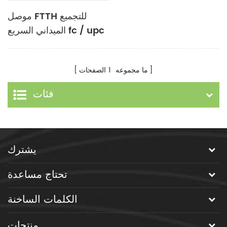
موصل FTTH للتجميع
الميداني السريع fc / upc
ما مجموعه
1
الصفحات
فئات
يشترك
تحتاج مساعدة
الكلمات الساخنة
منتجات