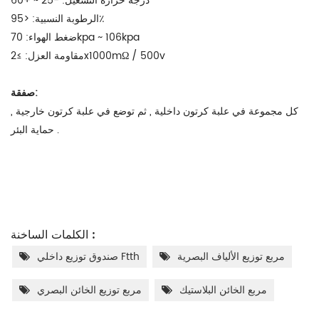
درجة حرارة التشغيل: -25 ~ +60
الرطوبة النسبية: <95٪
ضغط الهواء: 70kpa ~ 106kpa
مقاومة العزل: ≥2x1000mΩ / 500v
صفقة:
كل مجموعة في علبة كرتون داخلية , ثم توضع في علبة كرتون خارجية ,
حماية البئر .
الكلمات الساخنة :
مربع توزيع الألياف البصرية
صندوق توزيع داخلي Ftth
مربع الخائن البلاستيك
مربع توزيع الخائن البصري