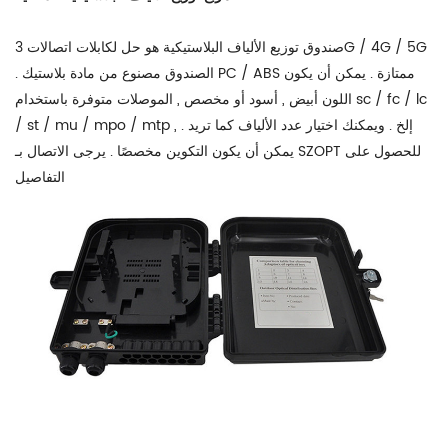
صندوق توزيع الألياف البلاستيكية هو حل لكابلات اتصالات 3G / 4G / 5G
. الصندوق مصنوع من مادة بلاستيك PC / ABS ممتازة . يمكن أن يكون
اللون أبيض , أسود أو مخصص , الموصلات متوفرة باستخدام sc / fc / lc
/ st / mu / mpo / mtp , إلخ . ويمكنك اختيار عدد الألياف كما تريد .
يمكن أن يكون التكوين مخصصًا . يرجى الاتصال بـ SZOPT للحصول على
التفاصيل