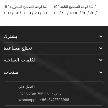
ODF
19 " لوحة التصحيح الثابتة SC /
19 " لوحة التصحيح المحورية SC
 /
FC / ST / LC 1U / 2U / 3U /
/ FC / ST / LC 1U / 2U / 3U
/ 4U 12C 24C 36C 48C 96C
4U 12C 24C 36C 48C 96C
LC
144C
144C
يشترك
تحتاج مساعدة
الكلمات الساخنة
منتجات
اتصل على :
هاتف :
+86 755 2818 3296
Whatsapp :
+86 13423798998