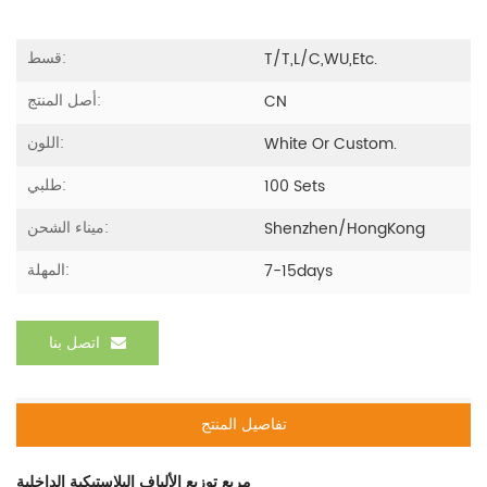
قسط:
T/T,L/C,WU,etc.
أصل المنتج:
CN
اللون:
White Or Custom.
طلبي:
100 Sets
ميناء الشحن:
Shenzhen/HongKong
المهلة:
7-15days
اتصل بنا
تفاصيل المنتج
مربع توزيع الألياف البلاستيكية الداخلية