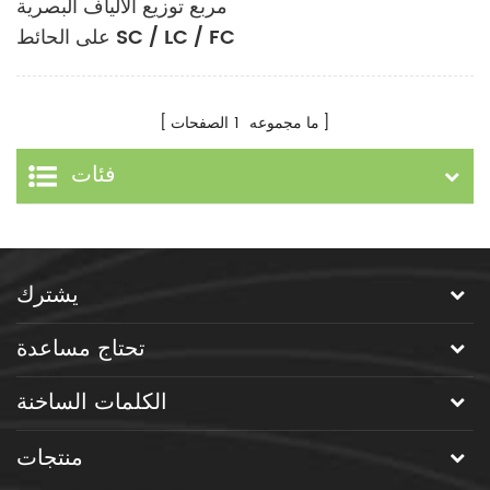
مربع توزيع الألياف البصرية
على الحائط SC / LC / FC
/ ST SM OM1 OM2
OM3 OM4 OM5
ما مجموعه
1
الصفحات
فئات
يشترك
تحتاج مساعدة
الكلمات الساخنة
منتجات