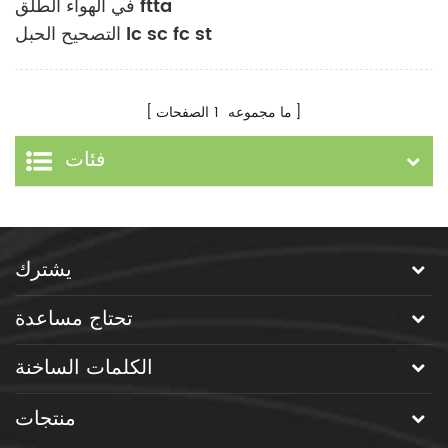
في الهواء الطلق ftta
التصحيح الحبل lc sc fc st
2 الأساسية جمع الكابل
ما مجموعه
1
الصفحات
فئات
يشترك
تحتاج مساعدة
الكلمات الساخنة
منتجات