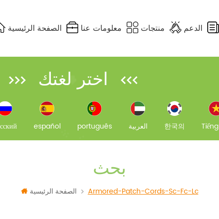
الدعم
منتجات
معلومات عنا
الصفحة الرئيسية
MPO / كابل جذع MTP
DIFFERENCE OF EACH MULTIMODE FIBER
FTTH FAST CONNECTORS
PLC SPLITTERFBT COUPLER
UTP, STP, FTP & S/FTP
FTTA CABLE ASSEMBLIES
اختر لغتك
Tiếng
한국의
العربية
português
español
сский
بحث
Armored-Patch-Cords-Sc-Fc-Lc
الصفحة الرئيسية