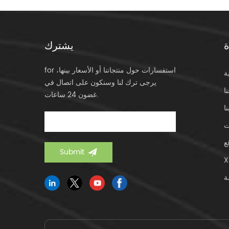
ة
يشترك
for استفسارات حول منتجاتنا أو الأسعار بينها،
ة
يرجى ترك لنا وسنكون على اتصال في
ا
غضون 24 ساعات.
ا
ت
ع
X
ة