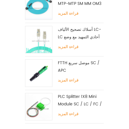
MTP-MTP SM MM OM3
OM4 OM5 12/16 / 24C
قراءة المزيد
أسلاك تصحيح الألياف LC-
LC أحادي التمهيد مع وضع
علامة تبويب واحدة متعددة
قراءة المزيد
الأوضاع
FTTH موصل سريع SC /
APC
قراءة المزيد
PLC Splitter 1X8 Mini
Module SC / LC / FC /
ST UPC APC
قراءة المزيد