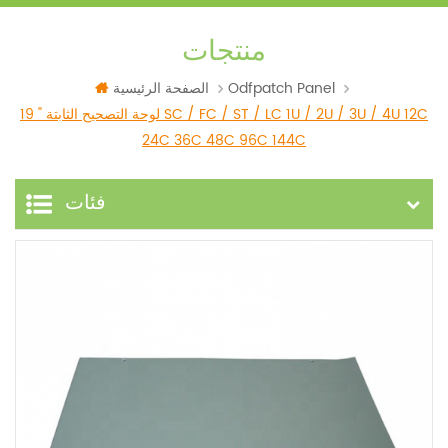
منتجات
Odfpatch Panel
الصفحة الرئيسية
19 " لوحة التصحيح الثابتة SC / FC / ST / LC 1U / 2U / 3U / 4U 12C
24C 36C 48C 96C 144C
فئات