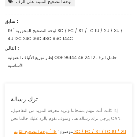
لوحة التصحيح المثبتة على الرف
سابق :
19 " لوحة التصحيح المحورية SC / FC / ST / LC 1U / 2U / 3U /
4U 12C 24C 36C 48C 96C 144C
التالي :
إطار توزيع الألياف الضوئية ODF حامل الرف 12 24 48 96144
الأساسية
ترك رسالة
إذا كانت أنت مهتم بمنتجاتنا وتريد معرفة المزيد من التفاصيل،
يرجى ترك رسالة هنا، وسوف نقوم بالرد عليك حالما نحن CAN.
موضوع :
19 " لوحة التصحيح الثابتة SC / FC / ST / LC 1U / 2U