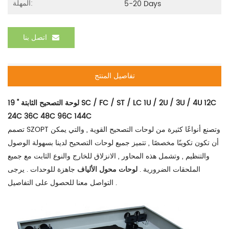
المهلة:
5-20 Days
اتصل بنا
تفاصيل المنتج
19 " لوحة التصحيح الثابتة SC / FC / ST / LC 1U / 2U / 3U / 4U 12C
24C 36C 48C 96C 144C
تصمم SZOPT وتصنع أنواعًا كثيرة من لوحات التصحيح القوية , والتي يمكن
أن تكون تكوينًا مخصصًا , تتميز جميع لوحات التصحيح لدينا بسهولة الوصول
والتنظيم , وتشمل هذه المحاور , الانزلاق للخارج والنوع الثابت مع جميع
الملحقات الضرورية .
لوحات محول الألياف
جاهزة للوحدات . يرجى
التواصل معنا للحصول على التفاصيل .