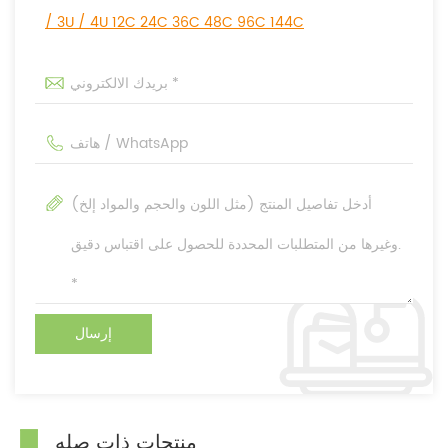
/ 3U / 4U 12C 24C 36C 48C 96C 144C
منتجات ذات صله