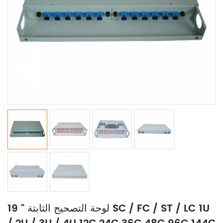
19 " لوحة التصحيح الثابتة SC / FC / ST / LC 1U