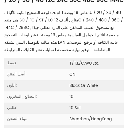
/ 2U / 3U / 4U 12C 24C 36C 48C 96C 144C
لوحة التصحيح الثابتة للألياف szopt مقاس 19 بوصة 1U / 2U / 3U / 4U
هي منفذ SC / FC / ST / LC متاح , ألياف 12C / 24C / 48C / 96C /
144C / 288C مع مسحوق الصلب المدلفن على البارد مطلي جيدًا ,
مصممة لتلائم الحوامل القياسية مقاس 19 بوصة . تعتبر لوحات التصحيح
هذه مثالية للتوصيل البيني لشبكة LAN عالية الكثافة أو ترقيع التوصيلات
المتقاطعة , لتوفير نهاية مخصصة لعمليات نشر الكابلات المترابطة .
قسط:
T/T,L/C,WU,etc.
أصل المنتج:
CN
اللون:
Black Or White
البضائع_المخزون:
10
طلبي:
10 Set
ميناء الشحن:
Shenzhen/HongKong